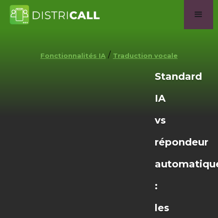
/
Fonctionnalités IA
Traduction vocale
Standard
IA
vs
répondeur
automatiqu
:
les