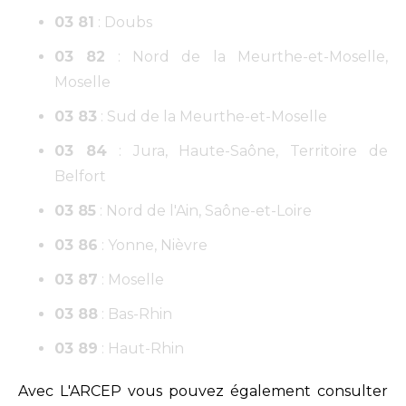
03 81
: Doubs
03 82
: Nord de la Meurthe-et-Moselle,
Moselle
03 83
: Sud de la Meurthe-et-Moselle
03 84
: Jura, Haute-Saône, Territoire de
Belfort
03 85
: Nord de l'Ain, Saône-et-Loire
03 86
: Yonne, Nièvre
03 87
: Moselle
03 88
: Bas-Rhin
03 89
: Haut-Rhin
Avec L'ARCEP vous pouvez également consulter