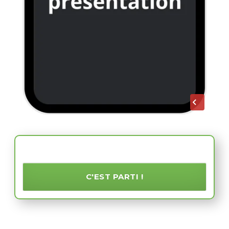
Activez un 03 sur mobile
C'EST PARTI !