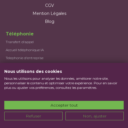
CGV
Mention Légales
Blog
Téléphonie
Transfert d'appel
Accueil téléphonique IA
Telephonie d'entreprise
Standard téléphonique
Nous utilisons des cookies
Numéro
Nous les utilisons pour analyser les données, améliorer notre site,
Différents types de numéros
personnaliser le contenu et optimiser votre expérience. Pour en savoir
plus ou ajuster vos préférences, consultez les paramètres.
Numéro professionnel
Numéro fixe sur mobile
Accepter tout
-
Numéro 01
Numéro 02
-
Refuser
Non, ajuster
Numéro 03
Numéro 04
-
Numéro 05
Numéro 09