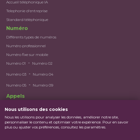
Accueil téléphonique IA
Telephonie d'entreprise
Standard téléphonique
Numéro
Différents types de numéros
Numéro professionnel
Numéro fixe sur mobile
-
Numéro 01
Numéro 02
-
Numéro 03
Numéro 04
-
Numéro 05
Numéro 09
Appels
Utilisations et gestions des appels
Nous utilisons des cookies
Deuxième numéro
Nous les utilisons pour analyser les données, améliorer notre site,
personnaliser le contenu et optimiser votre expérience. Pour en savoir
Portabilité
plus ou ajuster vos préférences, consultez les paramètres.
Application Mobile
Numéro virtuel