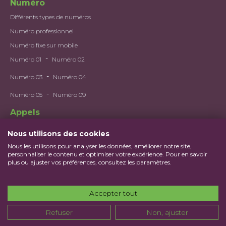
Numéro
Différents types de numéros
Numéro professionnel
Numéro fixe sur mobile
-
Numéro 01
Numéro 02
-
Numéro 03
Numéro 04
-
Numéro 05
Numéro 09
Appels
Utilisations et gestions des appels
Nous utilisons des cookies
Deuxième numéro
Nous les utilisons pour analyser les données, améliorer notre site,
personnaliser le contenu et optimiser votre expérience. Pour en savoir
Portabilité
plus ou ajuster vos préférences, consultez les paramètres.
Application Mobile
Numéro virtuel
Accepter tout
Appels entrants / sortants
Refuser
Non, ajuster
Ce projet a été financé par l'État dans le cadre de France 2030