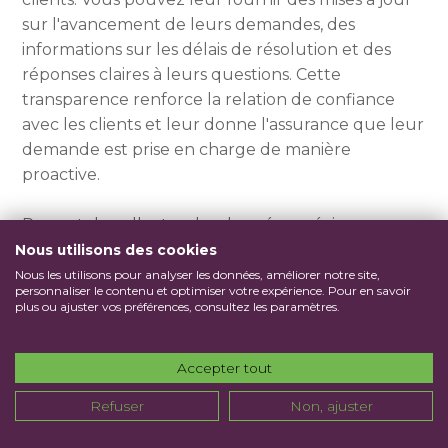
sur l'avancement de leurs demandes, des
informations sur les délais de résolution et des
réponses claires à leurs questions. Cette
transparence renforce la relation de confiance
avec les clients et leur donne l'assurance que leur
demande est prise en charge de manière
proactive.
Permet de collecter des données précieuses sur
les interactions client. Ces données peuvent être
Nous utilisons des cookies
utilisées pour générer des rapports, mesurer les
Nous les utilisons pour analyser les données, améliorer notre site,
personnaliser le contenu et optimiser votre expérience. Pour en savoir
performances, identifier les points forts et les
plus ou ajuster vos préférences, consultez les paramètres.
faiblesses, et prendre des décisions basées sur des
informations concrètes. Cela contribue à une
Accepter tout
gestion plus efficace de votre service client et à
une amélioration continue de l'expérience client.
Refuser
Non, ajuster