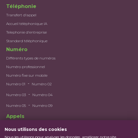
Téléphonie
Transfert d'appel
Accueil téléphonique IA
Telephonie d'entreprise
Standard téléphonique
Numéro
Différents types de numéros
Numéro professionnel
Numéro fixe sur mobile
-
Numéro 01
Numéro 02
-
Numéro 03
Numéro 04
-
Numéro 05
Numéro 09
Appels
Utilisations et gestions des appels
Nous utilisons des cookies
Deuxième numéro
Nous les utilisons pour analyser les données, améliorer notre site,